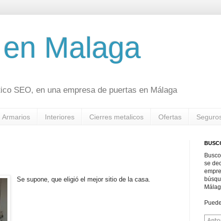
 en Malaga
tico SEO, en una empresa de puertas en Málaga
Armarios
Interiores
Cierres metalicos
Ofertas
Seguro
BUSC
Busco
se ded
empre
Se supone, que eligió el mejor sitio de la casa.
búsqu
Málag
Puede