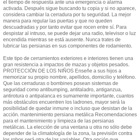
el tiempo de respuesta ante una emergencia o alarma
activada. Después sigue buscando tu copia y si no aparece,
considera cambiar la cerradura por tu seguridad. La mejor
manera para regular las puertas y que no queden
descuadradas y por tanto evitar que rocen entre sí. Para
despistar al intruso, se puede dejar una radio, televisor o luz
encendida mientras se está ausente. Nunca trates de
lubricar las persianas en sus componentes de rodamiento.
Este tipo de cerramientos exteriores e interiores tienen una
gran resistencia a impactos de mazas y objetos pesados.
PROTECCIÓN DE LOS NIÑOS Enseñe a sus hijos a
memorizar su propio nombre, apellidos, domicilio y teléfono.
Que las cerraduras o bombines posean sistemas de
seguridad como antibumping, antitaladro, antiganzua,
antirotura o antipalanca es sumamente importante, cuantos
más obstáculos encuentren los ladrones, mayor será la
posibilidad de quedar inmune o incluso que desistan de la
acción. mantenimiento persiana metálica Recomendaciones
para el mantenimiento y limpieza de las persianas
metálicas. La elección de una ventana u otra no sólo debe
depender de la climatología de la zona, la previsión contra
los robos será otra de las variables. Otra opción que