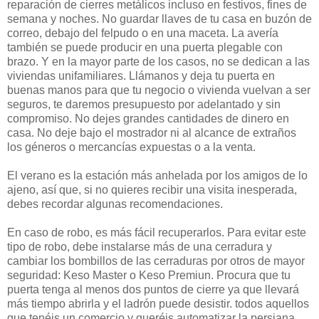
reparación de cierres metálicos incluso en festivos, fines de
semana y noches. No guardar llaves de tu casa en buzón de
correo, debajo del felpudo o en una maceta. La avería
también se puede producir en una puerta plegable con
brazo. Y en la mayor parte de los casos, no se dedican a las
viviendas unifamiliares. Llámanos y deja tu puerta en
buenas manos para que tu negocio o vivienda vuelvan a ser
seguros, te daremos presupuesto por adelantado y sin
compromiso. No dejes grandes cantidades de dinero en
casa. No deje bajo el mostrador ni al alcance de extraños
los géneros o mercancías expuestas o a la venta.
El verano es la estación más anhelada por los amigos de lo
ajeno, así que, si no quieres recibir una visita inesperada,
debes recordar algunas recomendaciones.
En caso de robo, es más fácil recuperarlos. Para evitar este
tipo de robo, debe instalarse más de una cerradura y
cambiar los bombillos de las cerraduras por otros de mayor
seguridad: Keso Master o Keso Premiun. Procura que tu
puerta tenga al menos dos puntos de cierre ya que llevará
más tiempo abrirla y el ladrón puede desistir. todos aquellos
que tenéis un comercio y queréis automatizar la persiana